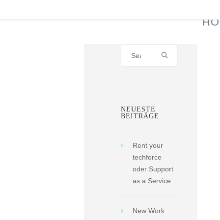
HO
Search
for:
NEUESTE
BEITRÄGE
Rent your
techforce
oder Support
as a Service
New Work